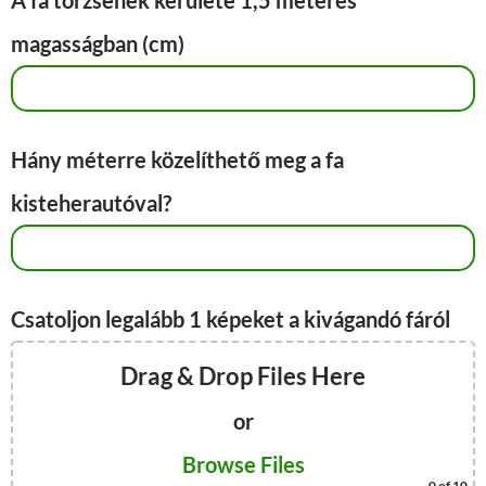
A fa törzsének kerülete 1,5 méteres
magasságban (cm)
Hány méterre közelíthető meg a fa
kisteherautóval?
Csatoljon legalább 1 képeket a kivágandó fáról
Drag & Drop Files Here
or
Browse Files
0
of 10