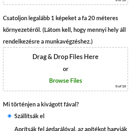
Csatoljon legalább 1 képeket a fa 20 méteres
környezetéről. (Látom kell, hogy mennyi hely áll
rendelkezésre a munkavégzéshez.)
Drag & Drop Files Here
or
Browse Files
0
of 10
Mi történjen a kivágott fával?
Szállítsák el
Aprítsák fel ágdarálóval, az apítékot hagyják