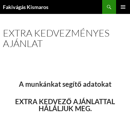
Kilépés
Keresés
Fakivágás Kismaros
a
ELSŐDL
tartalomba
MENÜ
EXTRA KEDVEZMÉNYES
AJÁNLAT
A munkánkat segítő adatokat
EXTRA KEDVEZŐ AJÁNLATTAL
HÁLÁLJUK MEG.